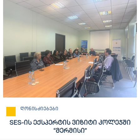
ᲦᲝᲜᲘᲡᲫᲘᲔᲑᲔᲑᲘ
SES-ᲘᲡ ᲔᲥᲡᲞᲔᲠᲢᲘᲡ ᲕᲘᲖᲘᲢᲘ ᲙᲝᲚᲔᲯᲨᲘ
“ᲛᲔᲠᲛᲘᲡᲘ”