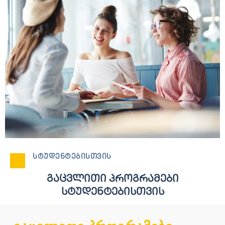
ᲡᲢᲣᲓᲔᲜᲢᲔᲑᲘᲡᲗᲕᲘᲡ
ᲒᲐᲪᲕᲚᲘᲗᲘ ᲞᲠᲝᲒᲠᲐᲛᲔᲑᲘ
ᲡᲢᲣᲓᲔᲜᲢᲔᲑᲘᲡᲗᲕᲘᲡ